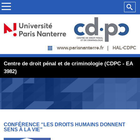
HAL-CDPC
www.parisnanterre.fr
Centre de droit pénal et de criminologie (CDPC - EA
3982)
CONFÉRENCE “LES DROITS HUMAINS DONNENT
SENS À LA VIE”