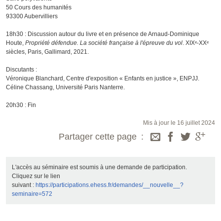
50 Cours des humanités
93300 Aubervilliers
18h30 : Discussion autour du livre et en présence de Arnaud-Dominique
Houte,
Propriété défendue. La société française à l'épreuve du vol
. XIXᵉ-XXᵉ
siècles, Paris, Gallimard, 2021.
Discutants :
Véronique Blanchard, Centre d'exposition « Enfants en justice », ENPJJ.
Céline Chassang, Université Paris Nanterre.
20h30 : Fin
Mis à jour le 16 juillet 2024
Partager cette page
L'accès au séminaire est soumis à une demande de participation.
Cliquez sur le lien
suivant :
https://participations.ehess.fr/demandes/__nouvelle__?
seminaire=572