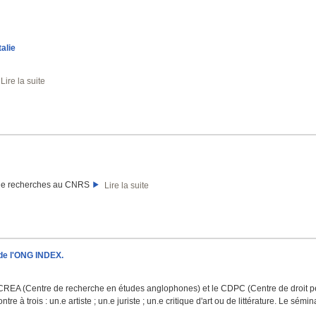
alie
Lire la suite
e de recherches au CNRS
Lire la suite
 de l'ONG INDEX.
CREA (Centre de recherche en études anglophones) et le CDPC (Centre de droit péna
ntre à trois : un.e artiste ; un.e juriste ; un.e critique d'art ou de littérature. Le sémi